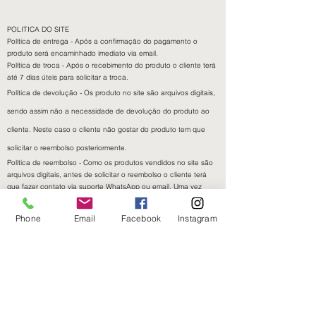
POLITICA DO SITE​
Política de entrega - Após a confirmação do pagamento o
produto será encaminhado imediato via email.
Política de troca - Após o recebimento do produto o cliente terá
até 7 dias úteis para solicitar a troca.
Política de devolução - Os produto no site são arquivos digitais,
sendo assim não a necessidade de devolução do produto ao
cliente. Neste caso o cliente não gostar do produto tem que
solicitar o reembolso posteriormente.
Política de reembolso - Como os produtos vendidos no site são
arquivos digitais, antes de solicitar o reembolso o cliente terá
que fazer contato via suporte WhatsApp ou email. Uma vez
entendendo a insatisfação do cliente com o produto nós iremos
realizar o reembolso em até 3 dias úteis.
Phone
Email
Facebook
Instagram
Detalhes de contato - E-mail:
santossantos@gmail.com
;
telefone:
(66) 99989-0545
.
Métodos de pagamento disponíveis no site - Aceitamos o
pagamento ( Cartão de Crédito, Boleto e Pix) sendo
preferencialmente a opção PIX.
PARA SERVIÇOS