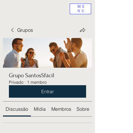
ME
NU
Grupos
Grupo SantosSfácil
Privado
·
1 membro
Entrar
Discussão
Mídia
Membros
Sobre