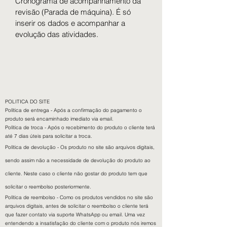
Cronograma de acompanhamento da 
revisão (Parada de máquina). É só 
inserir os dados e acompanhar a 
evolução das atividades.
POLITICA DO SITE​
Política de entrega - Após a confirmação do pagamento o
produto será encaminhado imediato via email.
Política de troca - Após o recebimento do produto o cliente terá
até 7 dias úteis para solicitar a troca.
Política de devolução - Os produto no site são arquivos digitais,
sendo assim não a necessidade de devolução do produto ao
cliente. Neste caso o cliente não gostar do produto tem que
solicitar o reembolso posteriormente.
Política de reembolso - Como os produtos vendidos no site são
arquivos digitais, antes de solicitar o reembolso o cliente terá
que fazer contato via suporte WhatsApp ou email. Uma vez
entendendo a insatisfação do cliente com o produto nós iremos