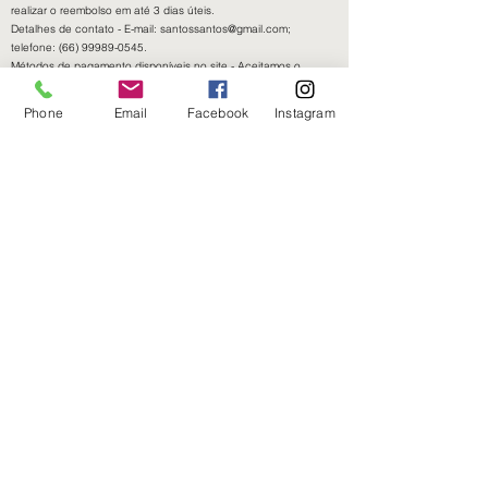
realizar o reembolso em até 3 dias úteis.
Detalhes de contato - E-mail:
santossantos@gmail.com
;
telefone:
(66) 99989-0545
.
Métodos de pagamento disponíveis no site - Aceitamos o
pagamento ( Cartão de Crédito, Boleto e Pix) sendo
preferencialmente a opção PIX.
Phone
Email
Facebook
Instagram
PARA SERVIÇOS
Prestação do serviço - O cliente terá acesso ao serviço de
suporte via WhatsApp 24 horas.
Política de troca - O cliente terá até 7 dias úteis para solicitar a
troca.
Política de cancelamento - O cancelamento é imediato. É
necessário realizar contato via WhatsApp para concretização
do cancelamento.
Política de reembolso - Após a confirmação do pagamento, o
cliente terá que realizar contato via WhatsApp. O reembolso
será realizado em 3 dias.
Detalhes de contato - Entrar em contato no email:
santossfacil@gmail.com
/
(66) 99989-0545
.
Métodos de pagamento disponíveis no site -
Aceitamos o
pagamento ( Cartão de Crédito, Boleto e Pix) sendo