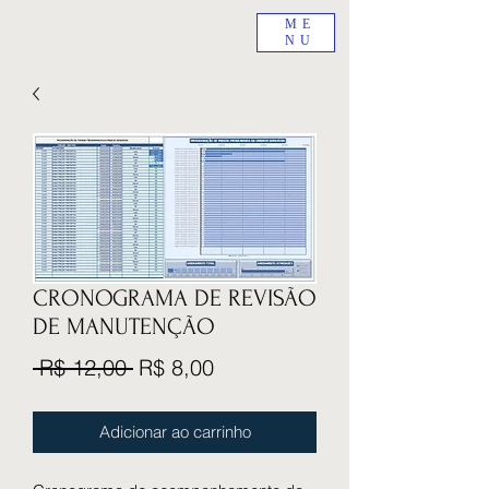
ME
NU
CRONOGRAMA DE REVISÃO
DE MANUTENÇÃO
Preço
Preço
 R$ 12,00 
R$ 8,00
normal
promocional
Adicionar ao carrinho